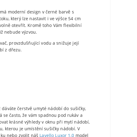
á má moderní design v černé barvě s
u, který lze nastavit i ve výšce 54 cm
olně otevřít. Kromě toho Vám flexibilní
iž nebude výzvou.
č, provzdušňující vodu a snižuje její
bí z dřezu.
yž dáváte čerstvě umyté nádobí do sušičky,
á se často, že vám spadnou pod rukáv a
vat krásné výhledy v oknu při mytí nádobí,
 kterou je umístění sušičky nádobí. V
sku nebo zvolit náš
Lavello Luxor 1.0
model