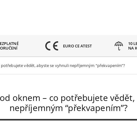
EZPLATNÉ
10 L
EURO CE ATEST
ORUČENÍ
NA 
 potřebujete vědět, abyste se vyhnuli nepříjemným “překvapením”?
pod oknem – co potřebujete vědět, 
nepříjemným “překvapením”?