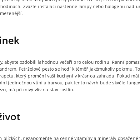
h hodinách. Zvažte instalaci nástěnné lampy nebo halogenu nad 
omezenější.
inek
zalky, abyste ozdobili lahodnou večeři pro celou rodinu. Ranní po
andrem. Petrželové pesto se hodí k téměř jakémukoliv pokrmu. T
apetu, který promění vaši kuchyni v krásnou zahradu. Pokud máte
plní jedinečnou vůní a barvou, pak tento návrh bude skvěle fungov
zu, má příznivý vliv na stav rostlin.
život
vých blízkých, nezapomeňte na cenné vitamíny a minerály obsažené