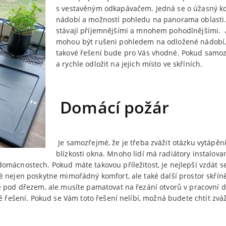
s vestavěným odkapávačem. Jedná se o úžasný 
nádobí a možností pohledu na panorama oblasti. 
stávají příjemnějšími a mnohem pohodlnějšími. Av
mohou být rušeni pohledem na odložené nádobí, 
takové řešení bude pro Vás vhodné. Pokud samozř
a rychle odložit na jejich místo ve skříních.
Domácí požár
Je samozřejmé, že je třeba zvážit otázku vytápě
blízkosti okna. Mnoho lidí má radiátory instalova
omácnostech. Pokud máte takovou příležitost, je nejlepší vzdát se
é nejen poskytne mimořádný komfort, ale také další prostor skří
ně pod dřezem, ale musíte pamatovat na řezání otvorů v pracovní
é řešení. Pokud se Vám toto řešení nelíbí, možná budete chtít zvá