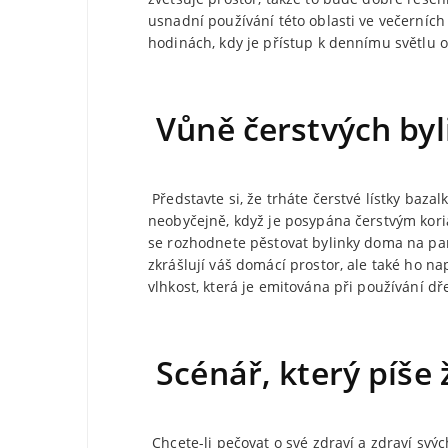
usnadní používání této oblasti ve večerníc
hodinách, kdy je přístup k dennímu světlu 
Vůně čerstvých byl
Představte si, že trháte čerstvé lístky ba
neobyčejně, když je posypána čerstvým kori
se rozhodnete pěstovat bylinky doma na par
zkrášlují váš domácí prostor, ale také ho na
vlhkost, která je emitována při používání dře
Scénář, který píše 
Chcete-li pečovat o své zdraví a zdraví s