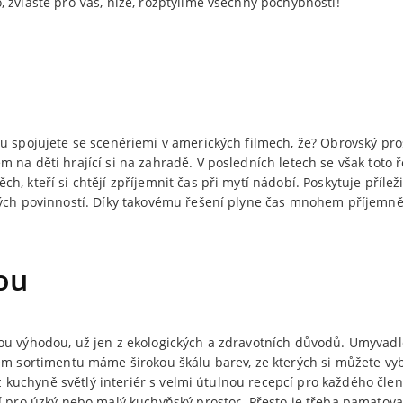
 zvláště pro Vás, níže, rozptýlíme všechny pochybnosti!
u spojujete se scenériemi v amerických filmech, že? Obrovský pro
 na děti hrající si na zahradě. V posledních letech se však toto ř
, kteří si chtějí zpříjemnit čas při mytí nádobí. Poskytuje příleži
ných povinností. Díky takovému řešení plyne čas mnohem příjemněji
ou
ou výhodou, už jen z ekologických a zdravotních důvodů. Umyvad
em sortimentu máme širokou škálu barev, ze kterých si můžete vybr
í z kuchyně světlý interiér s velmi útulnou recepcí pro každého čle
í pro úzký nebo malý kuchyňský prostor. Přesto je třeba pamatovat