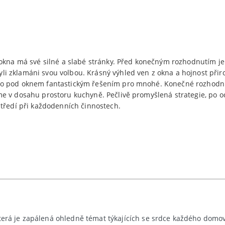
okna má své silné a slabé stránky. Před konečným rozhodnutím je d
 zklamáni svou volbou. Krásný výhled ven z okna a hojnost přiro
lo pod oknem fantastickým řešením pro mnohé. Konečné rozhodnu
me v dosahu prostoru kuchyně. Pečlivě promyšlená strategie, po 
středí při každodenních činnostech.
která je zapálená ohledně témat týkajících se srdce každého domov