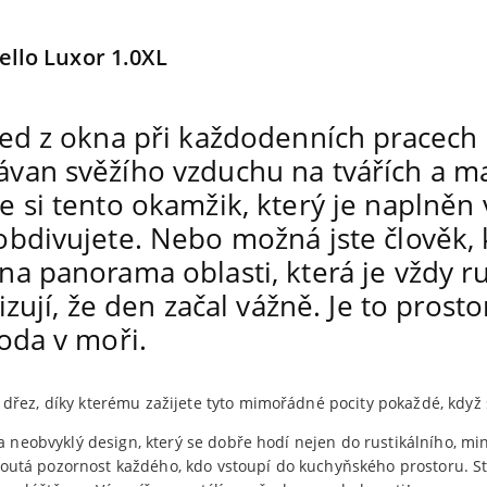
led z okna při každodenních pracech 
ávan svěžího vzduchu na tvářích a ma
e si tento okamžik, který je naplněn 
obdivujete. Nebo možná jste člověk, k
 na panorama oblasti, která je vždy 
lizují, že den začal vážně. Je to prost
voda v moři.
dřez, díky kterému zažijete tyto mimořádné pocity pokaždé, když 
 a neobvyklý design, který se dobře hodí nejen do rustikálního, 
tá pozornost každého, kdo vstoupí do kuchyňského prostoru. Stoj