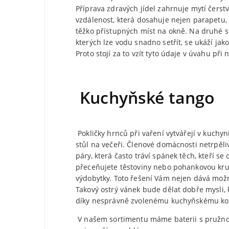
Příprava zdravých jídel zahrnuje mytí čerst
vzdálenost, která dosahuje nejen parapetu, al
těžko přístupných míst na okně. Na druhé 
kterých lze vodu snadno setřít, se ukáží j
Proto stojí za to vzít tyto údaje v úvahu při
Kuchyňské tango
Pokličky hrnců při vaření vytvářejí v kuchyn
stůl na večeři. Členové domácnosti netrpěli
páry, která často tráví spánek těch, kteří 
přeceňujete těstoviny nebo pohankovou kru
výdobytky. Toto řešení Vám nejen dává možn
Takový ostrý vánek bude dělat dobře mysli, k
díky nesprávně zvolenému kuchyňskému ko
V našem sortimentu máme baterii s pružno