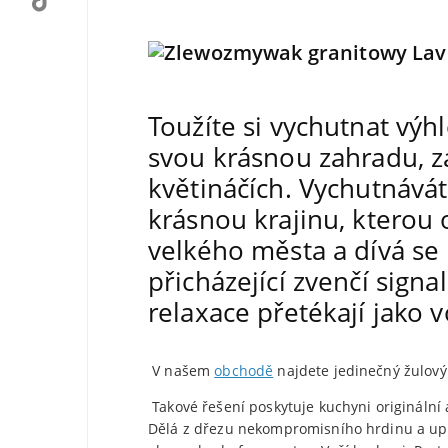
Toužíte si vychutnat výh
svou krásnou zahradu, z
květináčích. Vychutnávát
krásnou krajinu, kterou 
velkého města a dívá se
přicházející zvenčí signa
relaxace přetékají jako 
V našem
obchodě
najdete jedinečný žulový 
Takové řešení poskytuje kuchyni originální
Dělá z dřezu nekompromisního hrdinu a upou