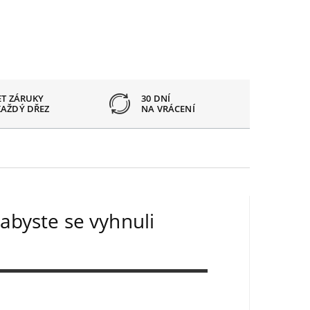
ET ZÁRUKY
30 DNÍ
OTVOR
KAŽDÝ DŘEZ
NA VRÁCENÍ
PODLE
abyste se vyhnuli