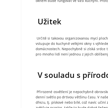
oknem bude fungovat ve Vaší kuchyni. Proto,
Užitek
Určitě si takovou organizovanou mycí ploch
vstupuje do kuchyně velkými okny s výhledem
domácnostech. Nepochybně si získá srdce těch
pro mnoho lidí není jednou z jejich oblíbe
V souladu s přírod
Přirozené osvětlení je nepochybně obrovsk
denní světlo po drtivou většinu času. V naš
dřezu, tj. pískové nebo bílé, což navíc učin
zvětšuje prostor, takže to bude dobré řešen