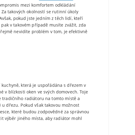
kompromis mezi komfortem odkládání
Za takových okolností se rutinní úkoly
šak, pokud jste jedním z těch lidí, kteří
pak v takovém případě musíte zvážit, zda
ejmě nevidíte problém v tom, je efektivně
ní kuchyně, která je uspořádána s dřezem v
né v blízkosti oken ve svých domovech. Toje
 tradičního radiátoru na tomto místě a
ně u dřezu. Pokud však takovou možnost
 desce, které budou zodpovědné za správnou
žit výběr jiného místa, aby radiátor mohl