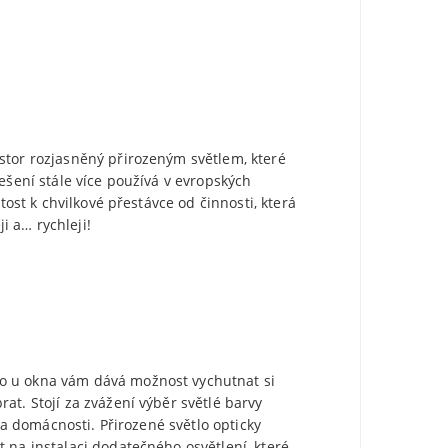
stor rozjasněný přirozeným světlem, které
ešení stále více používá v evropských
tost k chvilkové přestávce od činnosti, která
 a… rychleji!
lo u okna vám dává možnost vychutnat si
at. Stojí za zvážení výběr světlé barvy
na domácnosti. Přirozené světlo opticky
 na instalaci dodatečného osvětlení, které