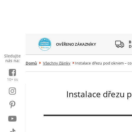
 SPOKOJENÝCH
B
OVĚŘENO ZÁKAZNÍKY
AZNÍKŮ
D
Sledujte
nás na:
Domů
Všechny články
Instalace dřezu pod oknem – co
10+ tis
Instalace dřezu 