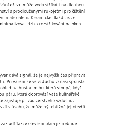
žívání dřezu může voda stříkat i na dlouhou
šenství s prodlouženými rukojeťmi pro čištění
ým materiálem. Keramické dlaždice, ze
nimalizovat riziko rozstřikování na okna.
var dává signál, že je nejvyšší čas připravit
tu. Při vaření se ve vzduchu vznáší spousta
 pohled na hustou mlhu, která stoupá, když
u páru, která doprovází Vaše kulinářské
é zajišťuje přívod čerstvého vzduchu.
vzít v úvahu, že může být obtížné jej otevřít
 základ! Takže otevření okna již nebude