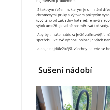
nejmenším problémem.
S takovým řešením, kterým je umístění dř
chromovými prvky a výtokem pokrytým vysoce
(počítáno od základny baterie), je mytí nád
výtok umožňuje volně nasměrovat tok vody, 
Aby byla naše nabídka ještě zajímavější,
spotřebu. Ve své výchozí poloze je výtok n
A co je nejdůležitější, všechny baterie se 
Sušení nádobí