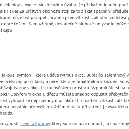
vé zeleniny a ovoce. Musíte vzít v úvahu, že při každodenním pou
e i skla! Za určitých okolností stojí za to získat speciální příslu
straně může být parapet chráněn před vlhkostí zakrytím vodotěsn
ako dobré řešení. Samozřejmě, dostatečně hluboké umyvadlo může mi
 nákupu.
i jakousi symfonii, která udává rytmus akce. Bublající zeleninový vý
vě očekávají porci lásky a péče, která je hmatatelná v každém sous
se obávají tvorby vlhkosti v kuchyňském prostoru. Vzpomínáte si na
pici? Otevřením okna u dřezu můžete snadno odpustit přebytečno
ost vyhnout se nepříjemným účinkům hromadění vlhkosti, ale tak
terá neustále přemýšlí o každém detailu při vaření. Je však třeba 
houtku.
u výpustí,
Lavello Springy
, který vám umožní ohnout ji až na samý