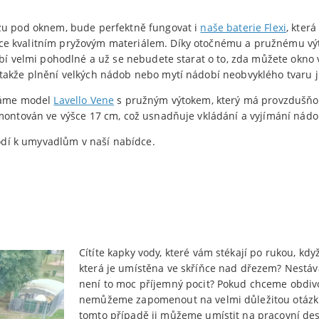
ezu pod oknem, bude perfektně fungovat i
naše baterie Flexi
, kter
 kvalitním pryžovým materiálem. Díky otočnému a pružnému výtok
obí velmi pohodlné a už se nebudete starat o to, zda můžete okno v
takže plnění velkých nádob nebo mytí nádobí neobvyklého tvaru j
 máme model
Lavello Vene
s pružným výtokem, který má provzdušňova
amontován ve výšce 17 cm, což usnadňuje vkládání a vyjímání nádo
hodí k umyvadlům v naší nabídce.
Cítíte kapky vody, které vám stékají po rukou, kd
která je umístěna ve skříňce nad dřezem? Nestáv
není to moc příjemný pocit? Pokud chceme obdivo
nemůžeme zapomenout na velmi důležitou otázku,
tomto případě ji můžeme umístit na pracovní de