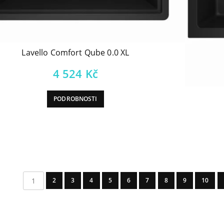
Lavello Comfort Qube 0.0 XL
4 524
Kč
PODROBNOSTI
1
2
3
4
5
6
7
8
9
10