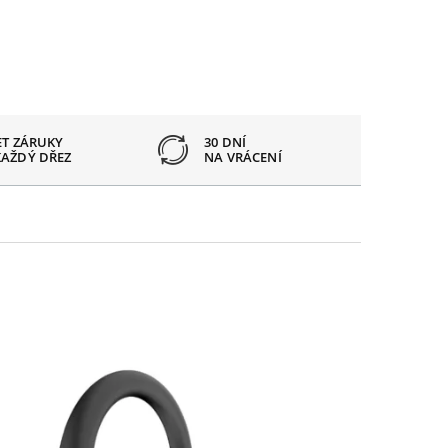
ET ZÁRUKY
30 DNÍ
OTVOR
KAŽDÝ DŘEZ
NA VRÁCENÍ
PODLE