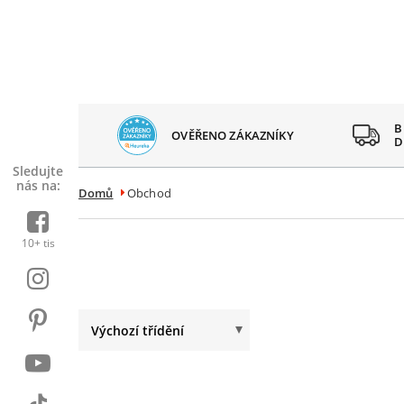
 SPOKOJENÝCH
B
OVĚŘENO ZÁKAZNÍKY
AZNÍKŮ
D
Sledujte
nás na:
Domů
Obchod
10+ tis