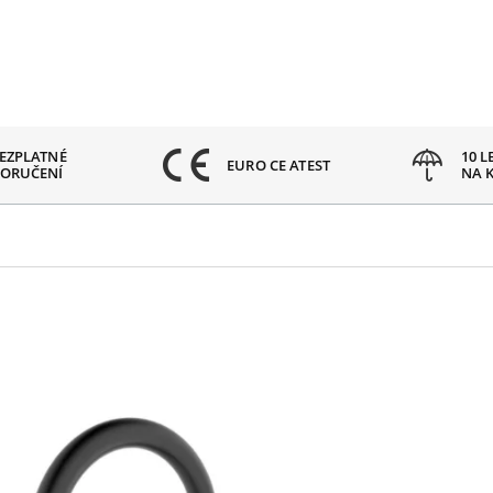
EZPLATNÉ
10 L
EURO CE ATEST
ORUČENÍ
NA 