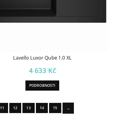
Lavello Luxor Qube 1.0 XL
4 633
Kč
PODROBNOSTI
11
12
13
14
15
→