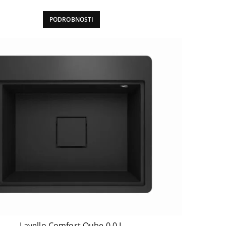
PODROBNOSTI
Lavello Comfort Qube 0.0 L