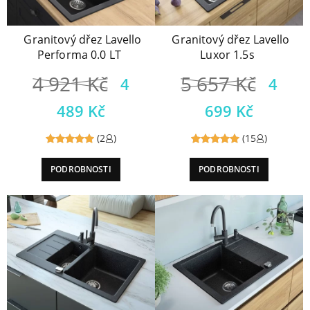
Granitový dřez Lavello
Granitový dřez Lavello
Performa 0.0 LT
Luxor 1.5s
4 921
Kč
5 657
Kč
4
4
489
Kč
699
Kč
(2
)
(15
)
Reviewed
Reviewed
PODROBNOSTI
PODROBNOSTI
5
out of
5
out of
5
5