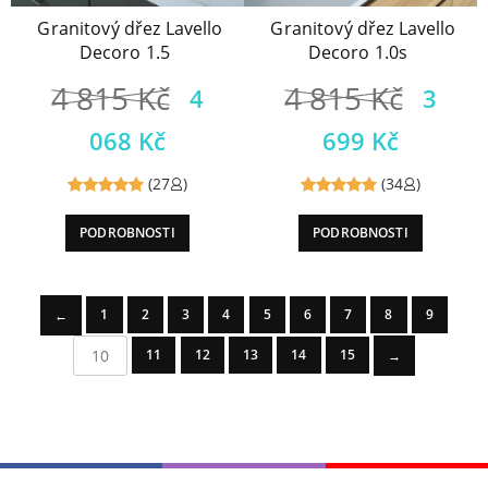
Granitový dřez Lavello
Granitový dřez Lavello
Decoro 1.5
Decoro 1.0s
4 815
Kč
4 815
Kč
4
3
068
Kč
699
Kč
(27
)
(34
)
Reviewed
Reviewed
PODROBNOSTI
PODROBNOSTI
5
out of
5
out of
5
5
1
2
3
4
5
6
7
8
9
←
10
11
12
13
14
15
→