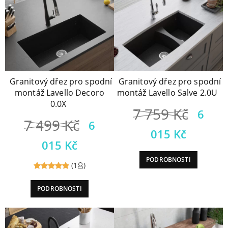
Granitový dřez pro spodní
Granitový dřez pro spodní
montáž Lavello Decoro
montáž Lavello Salve 2.0U
0.0X
7 759
Kč
6
7 499
Kč
6
015
Kč
015
Kč
PODROBNOSTI
(1
)
Reviewed
PODROBNOSTI
5
out of
5