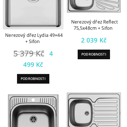
Nerezový dřez Reflect
75,5x48cm + Sifon
Nerezový dřez Lydia 49×44
2 039
Kč
+ Sifon
Původní
5 379
Kč
4
PODROBNOSTI
cena
Aktuální
499
Kč
byla:
cena
PODROBNOSTI
5
je:
379 Kč.
4
499 Kč.