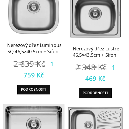
Nerezový dřez Luminous
Nerezový dřez Lustre
SQ 46,5×40,5cm + Sifon
46,5×43,5cm + Sifon
Původní
2 639
Kč
1
Půvo
2 348
Kč
1
cena
Aktuální
cena
759
Kč
Aktuá
469
Kč
byla:
cena
byla:
cena
PODROBNOSTI
2
je:
PODROBNOSTI
2
je:
639 Kč.
1
348 
1
759 Kč.
469 K