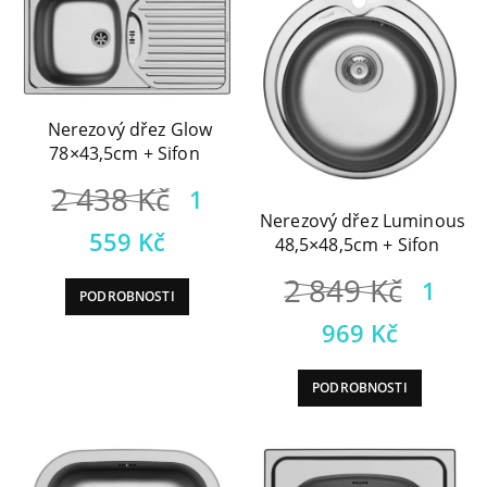
Nerezový dřez Glow
78×43,5cm + Sifon
Původní
2 438
Kč
1
Nerezový dřez Luminous
cena
Aktuální
559
Kč
48,5×48,5cm + Sifon
byla:
cena
Půvo
2 849
Kč
1
PODROBNOSTI
2
je:
cena
Aktuá
969
Kč
438 Kč.
1
byla:
cena
559 Kč.
PODROBNOSTI
2
je:
849 
1
969 K