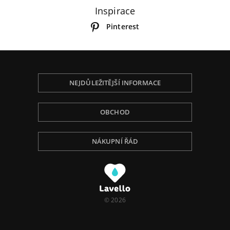
Inspirace
Pinterest
NEJDŮLEŽITĚJŠÍ INFORMACE
OBCHOD
NÁKUPNÍ ŘÁD
Používáme Cookies, abychom Vám poskytli tu
nejlepší zkušenost při procházení, přizpůsobili
obsah na stránce, analyzovali návštěvnost a ukázali
Vám relevantní reklamu. Pro více informací navštivte
naší Politiku ochrany osobních údajů.
© 2026
I understand