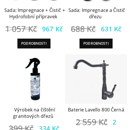
Sada: Impregnace + Čistič +
Sada: Impregnace a Čistič
Hydrofobní přípravek
dřezu
Původní
Aktuální
Původn
Ak
1 057
Kč
688
Kč
967
Kč
631
Kč
cena
cena
cena
c
PODROBNOSTI
PODROBNOSTI
byla:
je:
byla:
je
1
967 Kč.
688 Kč.
63
057 Kč.
Výrobek na čištění
Baterie Lavello 800 Černá
granitových dřezů
Půvo
2 559
Kč
2
Původní
Aktuální
399
Kč
334
Kč